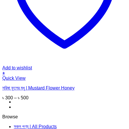
Add to wishlist
+
This
Quick View
product
সরিষা ফুলের মধু | Mustard Flower Honey
has
multiple
৳
300
–
৳
500
variants.
The
options
may
Browse
be
chosen
সকল পণ্য | All Products