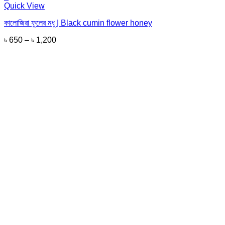
This
Quick View
product
কালোজিরা ফুলের মধু | Black cumin flower honey
has
multiple
৳
650
–
৳
1,200
variants.
The
options
may
be
chosen
on
the
product
page