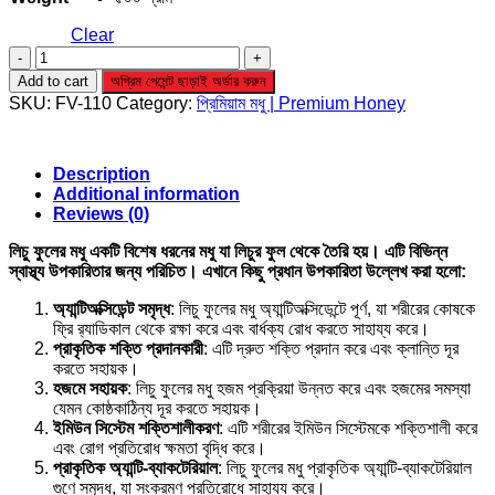
Clear
লিচু
ফুলের
Add to cart
অগ্রিম পেমেন্ট ছাড়াই অর্ডার করুন
মধু
SKU:
FV-110
Category:
প্রিমিয়াম মধু | Premium Honey
|
Litchi
Flower
Honey
Description
quantity
Additional information
Reviews (0)
লিচু ফুলের মধু একটি বিশেষ ধরনের মধু যা লিচুর ফুল থেকে তৈরি হয়। এটি বিভিন্ন
স্বাস্থ্য উপকারিতার জন্য পরিচিত। এখানে কিছু প্রধান উপকারিতা উল্লেখ করা হলো:
অ্যান্টিঅক্সিডেন্ট সমৃদ্ধ
: লিচু ফুলের মধু অ্যান্টিঅক্সিডেন্টে পূর্ণ, যা শরীরের কোষকে
ফ্রি র‍্যাডিকাল থেকে রক্ষা করে এবং বার্ধক্য রোধ করতে সাহায্য করে।
প্রাকৃতিক শক্তি প্রদানকারী
: এটি দ্রুত শক্তি প্রদান করে এবং ক্লান্তি দূর
করতে সহায়ক।
হজমে সহায়ক
: লিচু ফুলের মধু হজম প্রক্রিয়া উন্নত করে এবং হজমের সমস্যা
যেমন কোষ্ঠকাঠিন্য দূর করতে সহায়ক।
ইমিউন সিস্টেম শক্তিশালীকরণ
: এটি শরীরের ইমিউন সিস্টেমকে শক্তিশালী করে
এবং রোগ প্রতিরোধ ক্ষমতা বৃদ্ধি করে।
প্রাকৃতিক অ্যান্টি-ব্যাকটেরিয়াল
: লিচু ফুলের মধু প্রাকৃতিক অ্যান্টি-ব্যাকটেরিয়াল
গুণে সমৃদ্ধ, যা সংক্রমণ প্রতিরোধে সাহায্য করে।