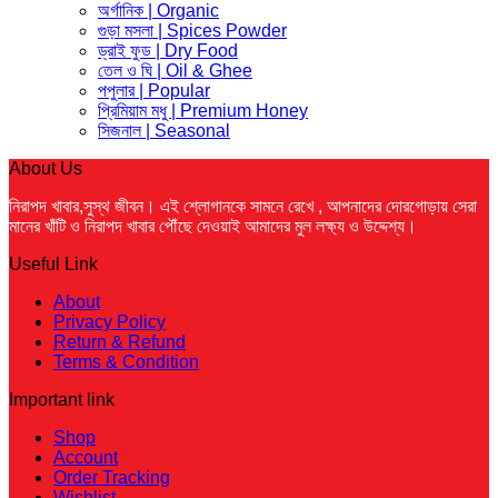
on
অর্গানিক | Organic
the
গুড়া মসলা | Spices Powder
product
ড্রাই ফুড | Dry Food
page
তেল ও ঘি | Oil & Ghee
পপুলার | Popular
প্রিমিয়াম মধু | Premium Honey
সিজনাল | Seasonal
About Us
নিরাপদ খাবার,সুস্থ জীবন। এই শ্লোগানকে সামনে রেখে ,
আপনাদের দোরগোড়ায় সেরা
মানের খাঁটি ও নিরাপদ খাবার পৌঁছে দেওয়াই আমাদের মুল লক্ষ্য ও উদ্দেশ্য।
Useful Link
About
Privacy Policy
Return & Refund
Terms & Condition
Important link
Shop
Account
Order Tracking
Wishlist