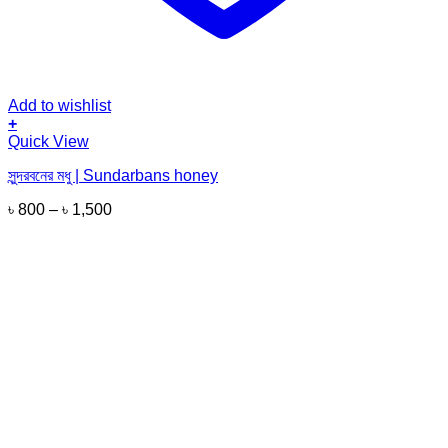
Add to wishlist
+
This
Quick View
product
সুন্দরবনের মধু | Sundarbans honey
has
multiple
৳
800
–
৳
1,500
variants.
The
options
may
be
chosen
on
the
product
page