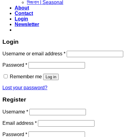
সিজনাল | Seasonal
About
Contact
Login
Newsletter
Login
Username or email address
*
Password
*
Remember me
Log in
Lost your password?
Register
Username
*
Email address
*
Password
*