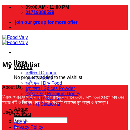
Skip
09:00 AM - 11:00 PM
to
01719388599
content
join our group for more offer
Home
My wishlist
All Food
অর্গানিক | Organic
No products added to the wishlist
পপুলার | Popular
ড্রাই ফুড | Dry Food
About Us
গুড়া মসলা | Spices Powder
প্রিমিয়াম মধু | Premium Honey
নিরাপদ খাবার,সুস্থ জীবন। এই শ্লোগানকে সামনে রেখে ,
আপনাদের দোরগোড়ায় সেরা
তেল ও ঘি | Oil & Ghee
মানের খাঁটি ও নিরাপদ খাবার পৌঁছে দেওয়াই আমাদের মুল লক্ষ্য ও উদ্দেশ্য।
সিজনাল | Seasonal
About
Useful Link
Contact
Search
About
for:
Privacy Policy