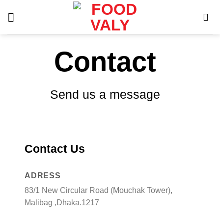
Skip
to
content
Contact
Send us a message
Contact Us
ADRESS
83/1 New Circular Road (Mouchak Tower),
Malibag ,Dhaka.1217