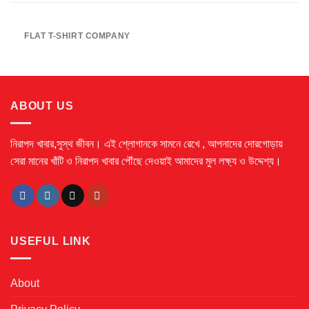
FLAT T-SHIRT COMPANY
ABOUT US
নিরাপদ খাবার,সুস্থ জীবন। এই শ্লোগানকে সামনে রেখে ,
আপনাদের দোরগোড়ায়
সেরা মানের খাঁটি ও নিরাপদ খাবার পৌঁছে দেওয়াই আমাদের মুল লক্ষ্য ও উদ্দেশ্য।
USEFUL LINK
About