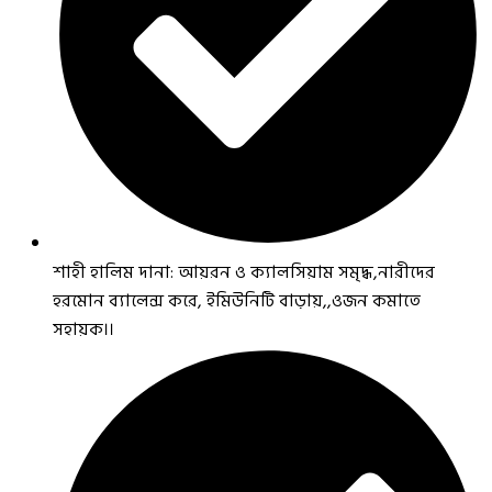
শাহী হালিম দানা: আয়রন ও ক্যালসিয়াম সমৃদ্ধ,নারীদের
হরমোন ব্যালেন্স করে, ইমিউনিটি বাড়ায়,,ওজন কমাতে
সহায়ক।।