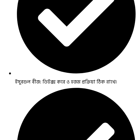
ইসুবগুল বীজ: ডিটক্স করে ও হজম প্রক্রিয়া ঠিক রাখে।