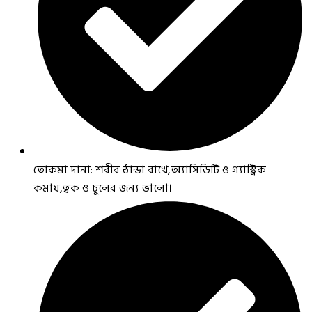
তোকমা দানা: শরীর ঠান্ডা রাখে,অ্যাসিডিটি ও গ্যাস্ট্রিক
কমায়,ত্বক ও চুলের জন্য ভালো।