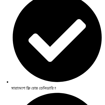
সারাদেশে ফ্রি হোম ডেলিভারি !!