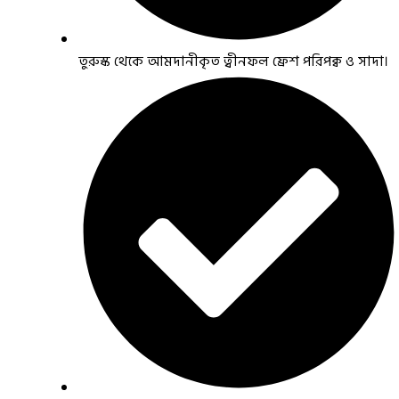
তুরুস্ক থেকে আমদানীকৃত ত্বীনফল ফ্রেশ পরিপক্ব ও সাদা।