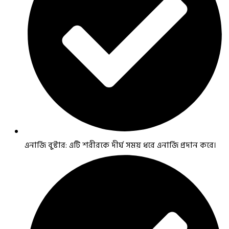
এনার্জি বুস্টার: এটি শরীরকে দীর্ঘ সময় ধরে এনার্জি প্রদান করে।