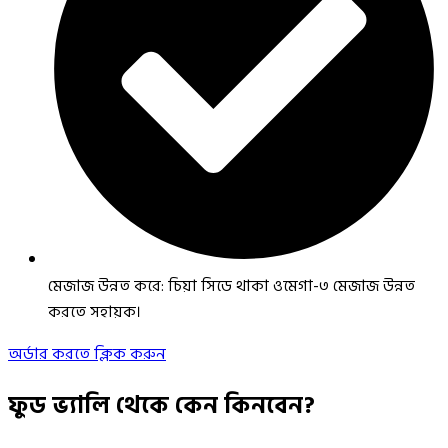
মেজাজ উন্নত করে: চিয়া সিডে থাকা ওমেগা-৩ মেজাজ উন্নত
করতে সহায়ক।
অর্ডার করতে ক্লিক করুন
ফুড ভ্যালি থেকে কেন কিনবেন?