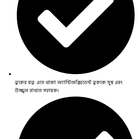
ত্বকের যত্ন: এতে থাকা অ্যান্টিঅক্সিডেন্ট ত্বককে সুস্থ এবং
উজ্জ্বল রাখতে সহায়ক।