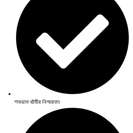
শতভাগ খাঁটির নিশ্চয়তা।