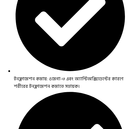
ইনফ্লামেশন কমায়: ওমেগা-৩ এবং অ্যান্টিঅক্সিডেন্টের কারণে
শরীরের ইনফ্লামেশন কমাতে সহায়ক।