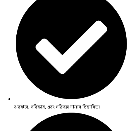
ঝরঝরে, পরিস্কার, এবং পরিপক্ক দানার চিয়াসিড।